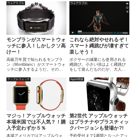
ウェアラブル
ウェアラブル
モンブランがスマートウォ
これなら絶対やせれるぞ！
ッチに参入！しかしクソ高
スマート縄跳びが凄すぎて
けー！
楽しそう！
高級万年質で知られるモンブラ
ボクサーの減量にも使用される
ン（Montblanc）がスマートウォ
縄跳び。小さい頃はよく縄跳び
ッチに参入するようだ。その名
をして遊んだものだが、大人に
は「e-Strap」スマー...
なって実際に縄跳びをしてみる
と、すご...
アップルウォッチ
Apple関連
マジっ！アップルウォッチ
第2世代 アップルウォッチ
本場米国では不人気？！購
はプラチナやプラスチィッ
入予定わずか５％
クバージョンも登場か?!
本場アメリカではアップルウォ
予約受付まで1週間となったアッ