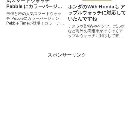
気スマートウォッチ
Pebble にカラーバージョ
ホンダのWith Hondaも ア
ン登場！
ップルウォッチに対応して
最強と噂の人気スマートウォッ
チ Pebbleにカラーバージョン
いたんですね
Pebble Timeが登場！カラーディ
テスラやBMWやベンツ、ボルボ
スプレイ化と同時に...
など海外の高級車がぞくぞくア
ップルウォッチに対応して来て
いるのに、日本車は遅いなぁっ
と思っ...
スポンサーリンク