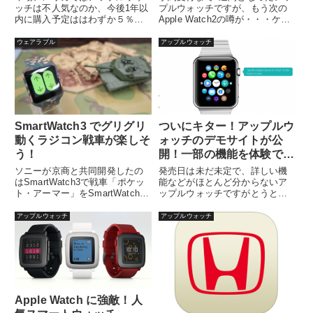
ッチは不人気なのか、今後1年以
プルウォッチですが、もう次の
内に購入予定ははわずか５％と
Apple Watch2の噂が・・・ケー
ほとんどの人が購入を考えてい
スにプラチナやチタン、...
ない事...
ウェアラブル
アップルウォッチ
SmartWatch3 でグリグリ
ついにキター！アップルウ
動くラジコン戦車が楽しそ
ォッチのデモサイトが公
う！
開！一部の機能を体験でき
るぞ！
ソニーが京商と共同開発したの
発売日は未だ未定で、詳しい機
はSmartWatch3で戦車「ポケッ
能などがほとんど分からないア
ト・アーマー」をSmartWatch 3
ップルウォッチですがとうと
で操作するAn...
う、一部の機能を操作できるで
もサイトが...
アップルウォッチ
アップルウォッチ
Apple Watch に強敵！人