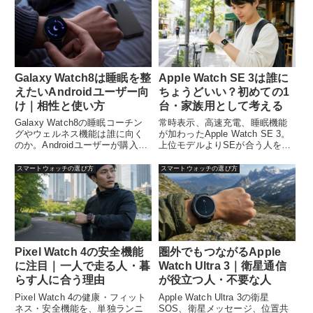
Galaxy Watch8は睡眠を整
Apple Watch SE 3は誰に
えたいAndroidユーザー向
ちょうどいい？初めての1
け｜相性と使い方
台・家族用として考える
Galaxy Watch8の睡眠コーチン
常時表示、高速充電、睡眠機能
グやウェルネス機能は誰に向く
が加わったApple Watch SE 3。
のか。Androidユーザーが購入前
上位モデルよりSEが合う人を利
に確認したい点を解説します。
用目的別に解説します。
スマートウォッチの選び方
スマートウォッチの選び方
Pixel Watch 4の安全機能
圏外でもつながるApple
に注目｜一人で走る人・暮
Watch Ultra 3｜衛星通信
らす人に合う理由
が役立つ人・不要な人
Pixel Watch 4の健康・フィット
Apple Watch Ultra 3の衛星
ネス・安全機能を、単独ランニ
SOS、衛星メッセージ、位置共