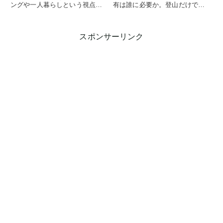
ングや一人暮らしという視点か
有は誰に必要か。登山だけでは
ら紹介します。
ない活用場面と限界を整理しま
す。
スポンサーリンク