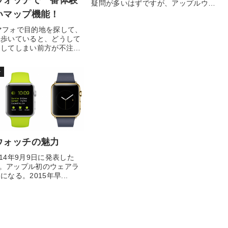
ウォッチで一番体験
疑問が多いはずですが、アップルウォ
ッチで文字入力なん...
いマップ機能！
やスマフォで目的地を探して、
て歩いていると、どうして
中してしまい前方が不注意
..
チ
ウォッチの魅力
2014年9月9日に発表した
atch。アップル初のウェアラ
なる。2015年早...