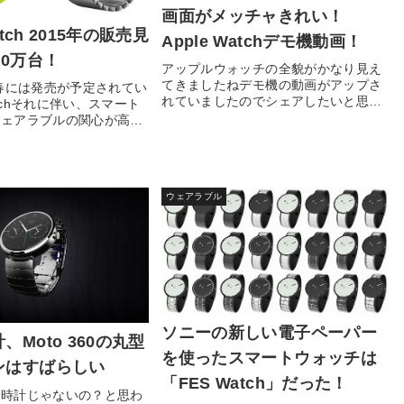
画面がメッチャきれい！
atch 2015年の販売見
Apple Watchデモ機動画！
00万台！
アップルウォッチの全貌がかなり見え
てきましたねデモ機の動画がアップさ
年春には発売が予定されてい
れていましたのでシェアしたいと思い
Watchそれに伴い、スマート
ます。Retina...
ウェアラブルの関心が高ま
ウェアラブル
ソニーの新しい電子ペーパー
、Moto 360の丸型
を使ったスマートウォッチは
ンはすばらしい
「FES Watch」だった！
の時計じゃないの？と思わ