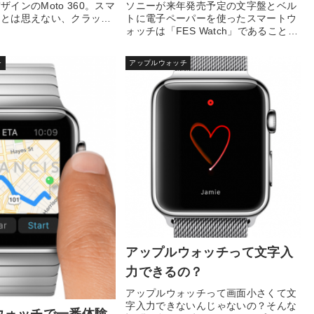
ソニーが来年発売予定の文字盤とベル
インのMoto 360。スマ
トに電子ペーパーを使ったスマートウ
チとは思えない、クラッシ
ォッチは「FES Watch」であることが
わかった。...
チ
アップルウォッチ
アップルウォッチって文字入
力できるの？
アップルウォッチって画面小さくて文
字入力できないんじゃないの？そんな