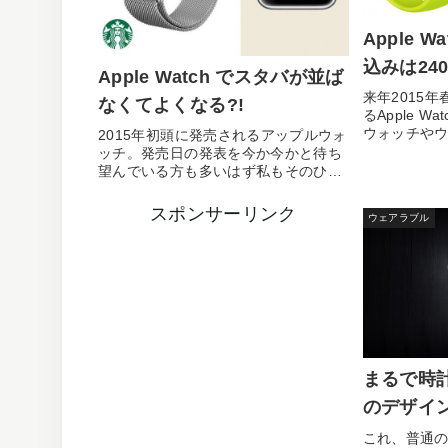
Apple W
込みは24
Apple Watch でスタバが並ば
来年2015
なくてよくなる?!
るApple 
ウォッチや
2015年初頭に発売されるアップルウォ
って...
ッチ。発売日の発表を今か今かと待ち
望んでいる方も多いはず私もそのひと
りですが、なん...
スポンサーリンク
ウェアラブル
まるで時計
のデザイ
これ、普通