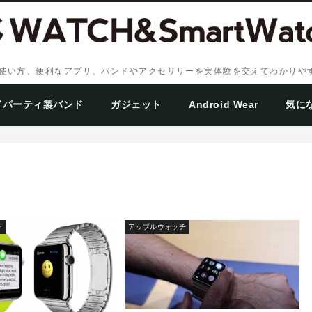
、設定・使い方、便利なアプリ、バンドやアクセサリーを実体験を交えてわかり
ドパーティ製バンド
ガジェット
Android Wear
気に
チ
アップルウォッチ