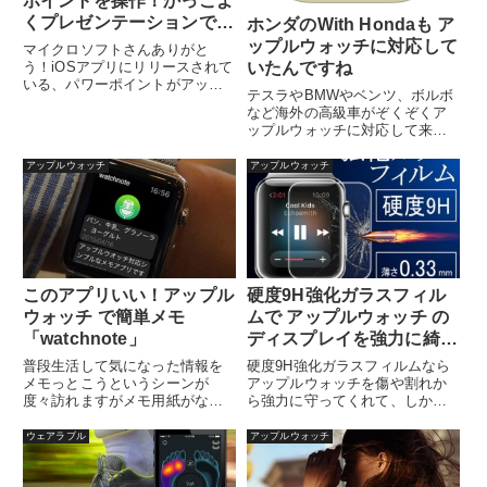
ポイントを操作！かっこよ
くプレゼンテーションでき
ホンダのWith Hondaも ア
ますね
ップルウォッチに対応して
マイクロソフトさんありがと
う！iOSアプリにリリースされて
いたんですね
いる、パワーポイントがアップ
テスラやBMWやベンツ、ボルボ
グレード、アップルウォッチを
など海外の高級車がぞくぞくア
使って...
ップルウォッチに対応して来て
いるのに、日本車は遅いなぁっ
と思っ...
アップルウォッチ
アップルウォッチ
このアプリいい！アップル
硬度9H強化ガラスフィル
ウォッチ で簡単メモ
ムで アップルウォッチ の
「watchnote」
ディスプレイを強力に綺麗
に保護
普段生活して気になった情報を
硬度9H強化ガラスフィルムなら
メモっとこうというシーンが
アップルウォッチを傷や割れか
度々訪れますがメモ用紙がなか
ら強力に守ってくれて、しかも
ったり、iPhoneでメモするのは
非常にクリアなので美しいディ
邪魔...
スプレ...
ウェアラブル
アップルウォッチ