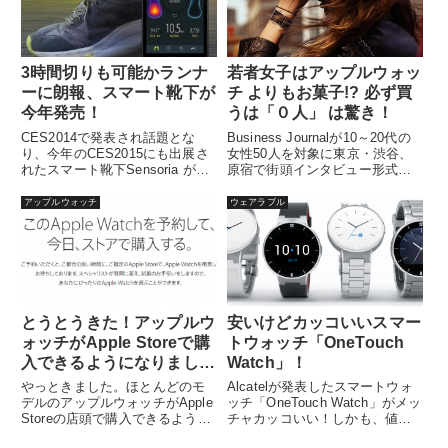
3時間切りも可能かランナ
若者女子はアップルウォッ
ーに朗報、スマート靴下が
チ よりもお菓子!? 必ず買
今年発売！
うは「０人」 は驚き！
CES2014で発表され話題とな
Business Journalが10～20代の
り、今年のCES2015にも出展さ
女性50人を対象に東京・渋谷、
れたスマート靴下Sensoria がい
原宿で街頭インタビュー形式で
よいよ今年の後半...
行なったアンケ...
アップルウォッチ
ウェアラブル
とうとうきた！アップルウ
安いけどカッコいいスマー
ォッチがApple Storeで購
トウォッチ「OneTouch
入できるようになりまし
Watch」！
た。
やっときました。ほとんどのモ
Alcatelが発表したスマートウォ
デルのアップルウォッチがApple
ッチ「OneTouch Watch」がメッ
Storeの店頭で購入できるように
チャカッコいい！しかも、値段
なりました。4月24日...
は相当安いらし...