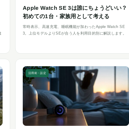
Apple Watch SE 3は誰にちょうどいい？
初めての1台・家族用として考える
向
常時表示、高速充電、睡眠機能が加わったApple Watch SE
ま
3。上位モデルよりSEが合う人を利用目的別に解説します。
活用術・設定