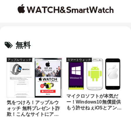
無料
アップルウォッチ
スマートウォッチ
マイクロソフトが本気だ
ー！Windows10無償提供
気をつけろ！アップルウ
もう許せねぇiOSとアンド
ォッチ 無料プレゼント詐
ロイド
欺！こんなサイトにアク
セスしちゃダメ！